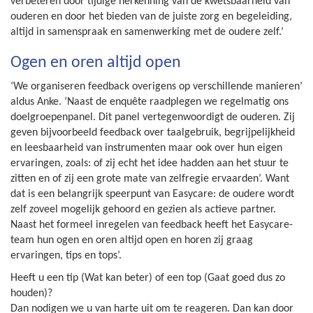
verbeteren door tijdige herkenning van de kwetsbaarheid van
ouderen en door het bieden van de juiste zorg en begeleiding,
altijd in samenspraak en samenwerking met de oudere zelf.’
Ogen en oren altijd open
‘We organiseren feedback overigens op verschillende manieren’
aldus Anke. ‘Naast de enquête raadplegen we regelmatig ons
doelgroepenpanel. Dit panel vertegenwoordigt de ouderen. Zij
geven bijvoorbeeld feedback over taalgebruik, begrijpelijkheid
en leesbaarheid van instrumenten maar ook over hun eigen
ervaringen, zoals: of zij echt het idee hadden aan het stuur te
zitten en of zij een grote mate van zelfregie ervaarden’. Want
dat is een belangrijk speerpunt van Easycare: de oudere wordt
zelf zoveel mogelijk gehoord en gezien als actieve partner.
Naast het formeel inregelen van feedback heeft het Easycare-
team hun ogen en oren altijd open en horen zij graag
ervaringen, tips en tops’.
Heeft u een tip (Wat kan beter) of een top (Gaat goed dus zo
houden)?
Dan nodigen we u van harte uit om te reageren. Dan kan door